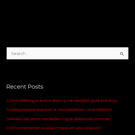
S
e
a
r
Recent Posts
c
h
Cómo distinguir entre amor y necesidad: guía práctica
f
Consejos para superar la necesidad en una relación
o
Señales de amor verdadero que debes reconocer
r
:
Cómo mantener viva la chispa en una relación