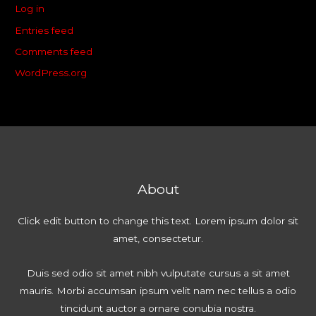
Log in
Entries feed
Comments feed
WordPress.org
About
Click edit button to change this text. Lorem ipsum dolor sit
amet, consectetur.
Duis sed odio sit amet nibh vulputate cursus a sit amet
mauris. Morbi accumsan ipsum velit nam nec tellus a odio
tincidunt auctor a ornare conubia nostra.