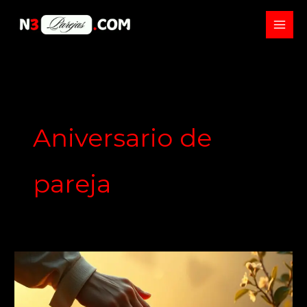
Skip
to
content
Aniversario de
pareja
Cómo
resolver
conflictos