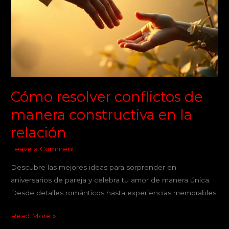
de
manera
constructiva
en
la
relación
Cómo resolver conflictos de
manera constructiva en la
relación
Leave a Comment
Descubre las mejores ideas para sorprender en
aniversarios de pareja y celebra tu amor de manera única.
Desde detalles románticos hasta experiencias memorables.
Read More »