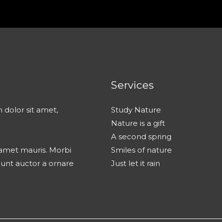
Services
 dolor sit amet,
Study Nature
Nature is a gift
A second spring
t amet mauris. Morbi
Smiles of nature
dunt auctor a ornare
Just let it rain