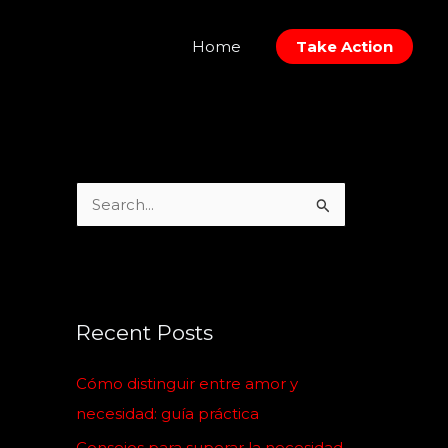
Home
Take Action
S
e
a
r
c
Recent Posts
h
Cómo distinguir entre amor y
f
necesidad: guía práctica
o
Consejos para superar la necesidad