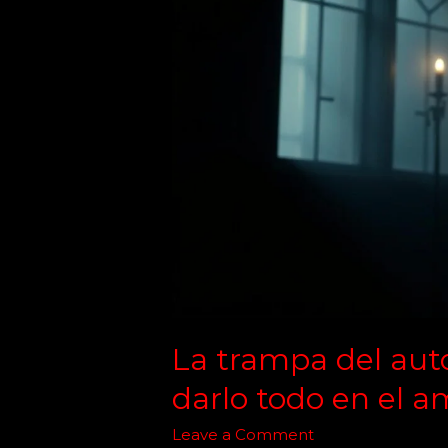
del
autosacrificio:
¿hasta
dónde
darlo
todo
en
el
amor?
La trampa del auto
darlo todo en el a
Leave a Comment