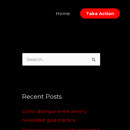
Home
Take Action
S
e
a
r
c
Recent Posts
h
Cómo distinguir entre amor y
f
necesidad: guía práctica
o
Consejos para superar la necesidad