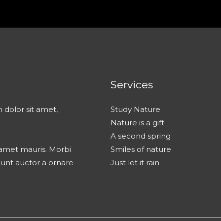
Services
 dolor sit amet,
Study Nature
Nature is a gift
A second spring
t amet mauris. Morbi
Smiles of nature
dunt auctor a ornare
Just let it rain