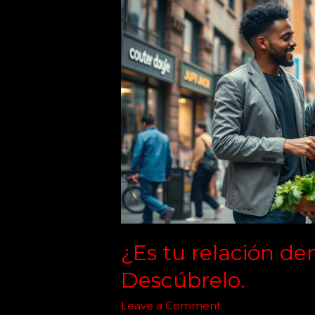
relación
demasiado
tradicional?
|
Descúbrelo.
¿Es tu relación de
Descúbrelo.
Leave a Comment