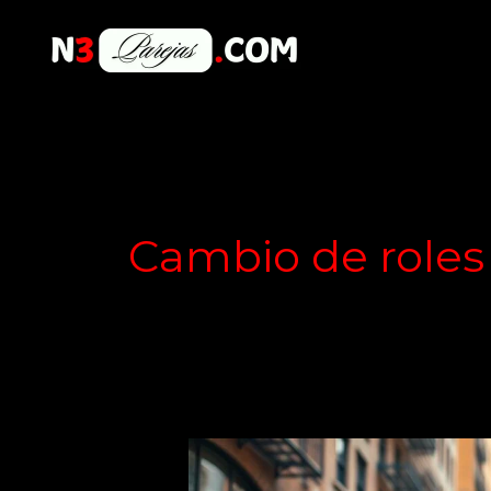
Skip
to
content
Cambio de roles
¿Es
tu