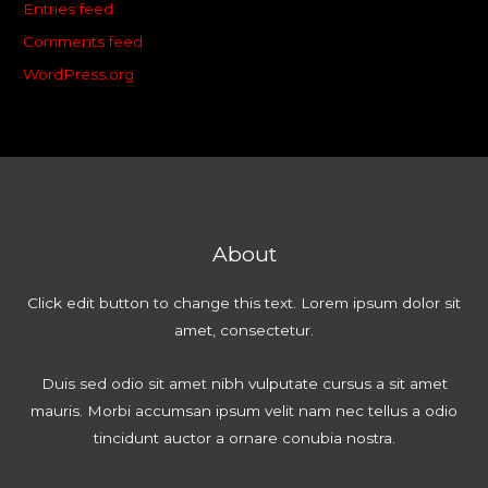
Entries feed
Comments feed
WordPress.org
About
Click edit button to change this text. Lorem ipsum dolor sit
amet, consectetur.
Duis sed odio sit amet nibh vulputate cursus a sit amet
mauris. Morbi accumsan ipsum velit nam nec tellus a odio
tincidunt auctor a ornare conubia nostra.