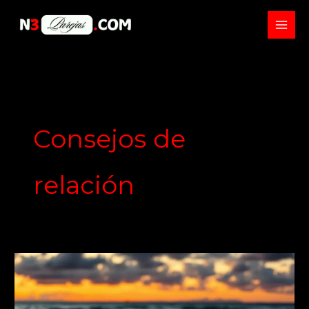
Skip
to
content
Consejos de
relación
Formas
de
sorprender