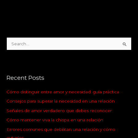
S
e
a
r
Recent Posts
c
h
Cómo distinguir entre amor y necesidad: guía práctica
f
Consejos para superar la necesidad en una relación
o
Señales de amor verdadero que debes reconocer
r
:
Cómo mantener viva la chispa en una relación
Errores comunes que debilitan una relación y cómo
evitarlos