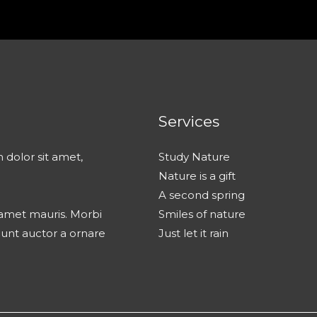
Services
 dolor sit amet,
Study Nature
Nature is a gift
A second spring
t amet mauris. Morbi
Smiles of nature
dunt auctor a ornare
Just let it rain