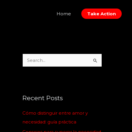
Home
Take Action
S
e
a
r
c
Recent Posts
h
Cómo distinguir entre amor y
f
necesidad: guía práctica
o
Consejos para superar la necesidad