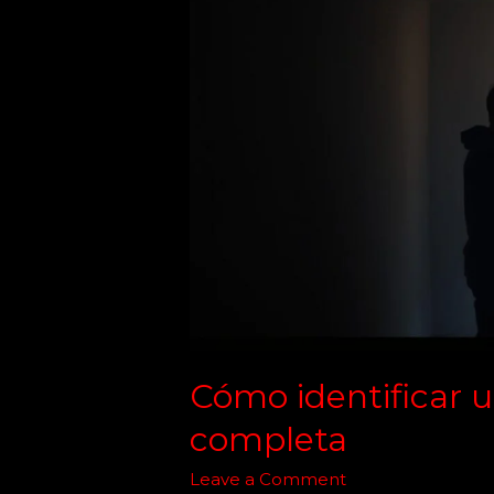
una
relación
tóxica:
guía
completa
Cómo identificar u
completa
Leave a Comment