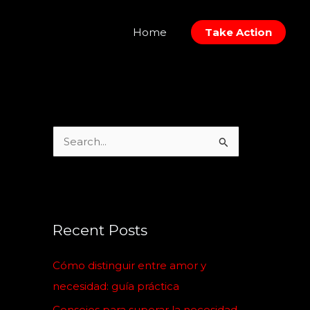
Home
Take Action
S
e
a
r
c
Recent Posts
h
Cómo distinguir entre amor y
f
necesidad: guía práctica
o
Consejos para superar la necesidad