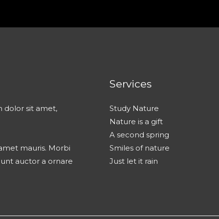
Services
 dolor sit amet,
Study Nature
Nature is a gift
A second spring
t amet mauris. Morbi
Smiles of nature
dunt auctor a ornare
Just let it rain