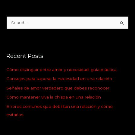
S
e
a
r
Recent Posts
c
h
Cómo distinguir entre amor y necesidad: guía práctica
f
Consejos para superar la necesidad en una relación
o
Señales de amor verdadero que debes reconocer
r
:
Cómo mantener viva la chispa en una relación
Errores comunes que debilitan una relación y cómo
evitarlos