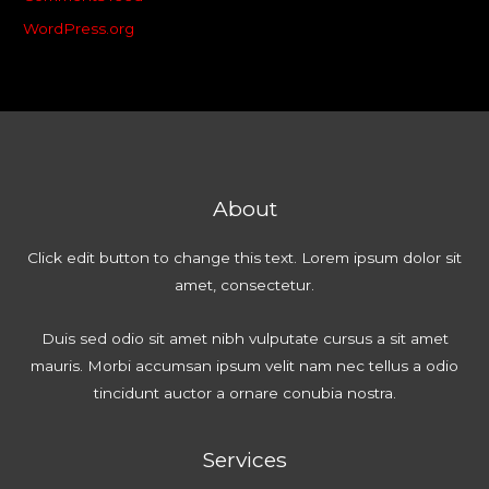
WordPress.org
About
Click edit button to change this text. Lorem ipsum dolor sit
amet, consectetur.
Duis sed odio sit amet nibh vulputate cursus a sit amet
mauris. Morbi accumsan ipsum velit nam nec tellus a odio
tincidunt auctor a ornare conubia nostra.
Services