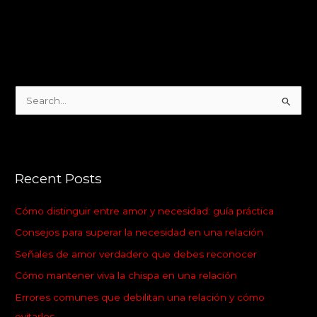
S
e
a
r
Recent Posts
c
h
Cómo distinguir entre amor y necesidad: guía práctica
f
Consejos para superar la necesidad en una relación
o
Señales de amor verdadero que debes reconocer
r
:
Cómo mantener viva la chispa en una relación
Errores comunes que debilitan una relación y cómo
evitarlos