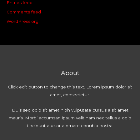
Entries feed
Comments feed
WordPress.org
About
Click edit button to change this text. Lorem ipsum dolor sit
amet, consectetur.
Duis sed odio sit amet nibh vulputate cursus a sit amet
mauris. Morbi accumsan ipsum velit nam nec tellus a odio
tincidunt auctor a ornare conubia nostra.