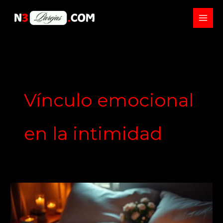
Skip
to
content
Vínculo emocional
en la intimidad
La
importancia
de