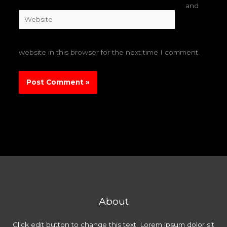
and
Website
website in this browser for the next time I comment.
About
Click edit button to change this text. Lorem ipsum dolor sit