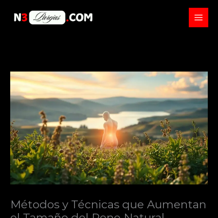
Skip
to
content
Métodos y Técnicas que Aumentan
el Tamaño del Pene Natural