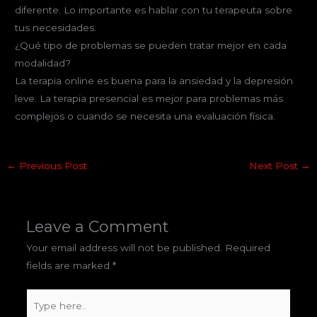
diferente. Lo importante es hablar con tu terapeuta sobre
tus necesidades.
¿Qué tipo de problemas se pueden tratar mejor en cada
modalidad?
La terapia online es buena para la ansiedad y la depresión
leve. La terapia presencial es mejor para problemas más
complejos o cuando se necesita una evaluación física.
←
Previous Post
Next Post
→
Leave a Comment
Your email address will not be published.
Required
fields are marked
*
Type
here..