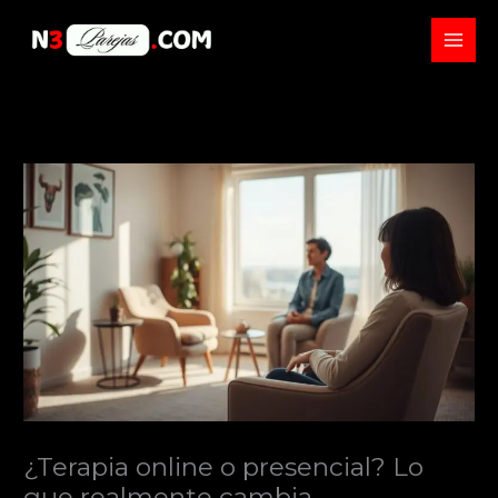
Skip
to
content
¿Terapia online o presencial? Lo
que realmente cambia