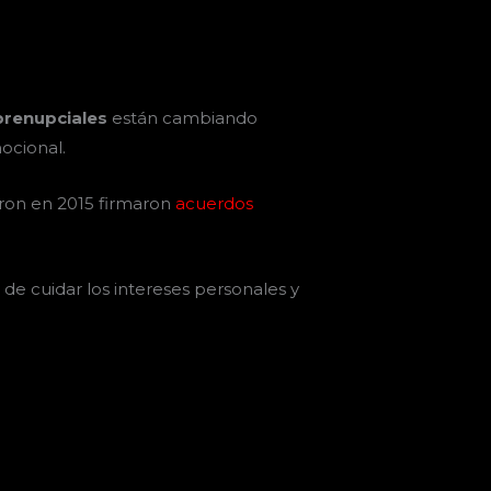
prenupciales
están cambiando
ocional.
aron en 2015 firmaron
acuerdos
e cuidar los intereses personales y