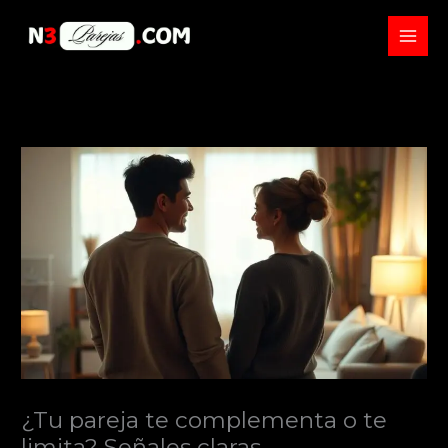
Skip
to
content
¿Tu pareja te complementa o te
limita? Señales claras