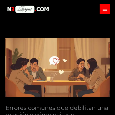
Skip
to
content
Errores comunes que debilitan una
relación y cómo evitarlos