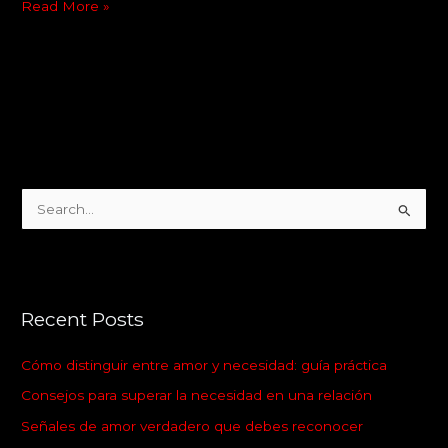
Read More »
S
e
a
r
Recent Posts
c
h
Cómo distinguir entre amor y necesidad: guía práctica
f
Consejos para superar la necesidad en una relación
o
Señales de amor verdadero que debes reconocer
r