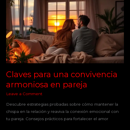
para
una
convivencia
armoniosa
en
pareja
Claves para una convivencia
armoniosa en pareja
Leave a Comment
Descubre estrategias probadas sobre cómo mantener la
chispa en la relación y reaviva la conexión emocional con
tu pareja. Consejos prácticos para fortalecer el amor