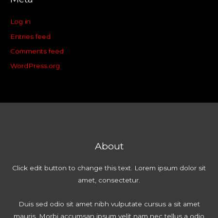
Log in
Entries feed
Comments feed
WordPress.org
About
Click edit button to change this text. Lorem ipsum dolor sit
amet, consectetur.
Duis sed odio sit amet nibh vulputate cursus a sit amet
mauris. Morbi accumsan ipsum velit nam nec tellus a odio