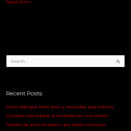
Read More »
S
e
a
r
Recent Posts
c
h
Cómo distinguir entre amor y necesidad: guía práctica
f
Consejos para superar la necesidad en una relación
o
Señales de amor verdadero que debes reconocer
r