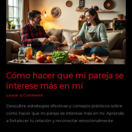
hacer
que
mi
pareja
se
interese
más
en
mí
Cómo hacer que mi pareja se
interese más en mí
Leave a Comment
Descubre estrategias efectivas y consejos prácticos sobre
como hacer que mi pareja se interese mas en mi. Aprende
a fortalecer tu relación y reconectar emocionalmente