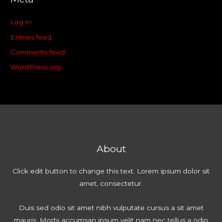
Log in
Entries feed
Comments feed
WordPress.org
About
Click edit button to change this text. Lorem ipsum dolor sit
amet, consectetur.
Duis sed odio sit amet nibh vulputate cursus a sit amet
mauris. Morbi accumsan ipsum velit nam nec tellus a odio