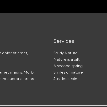
Services
 dolor sit amet,
Study Nature
Nature is a gift
A second spring
t amet mauris. Morbi
Smiles of nature
dunt auctor a ornare
Just let it rain