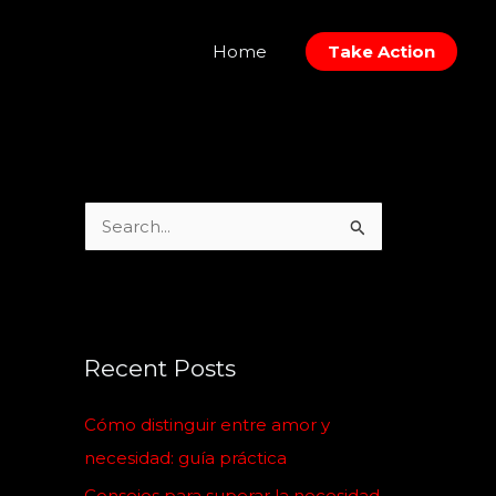
Home
Take Action
S
e
a
r
c
Recent Posts
h
Cómo distinguir entre amor y
f
necesidad: guía práctica
o
Consejos para superar la necesidad