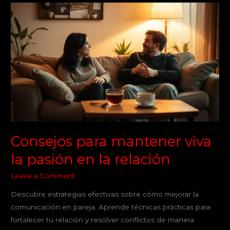
Consejos
para
mantener
viva
la
pasión
en
la
relación
Consejos para mantener viva
la pasión en la relación
Leave a Comment
Descubre estrategias efectivas sobre cómo mejorar la
comunicación en pareja. Aprende técnicas prácticas para
fortalecer tu relación y resolver conflictos de manera