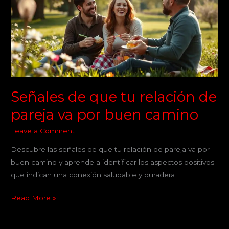
tu
relación
de
pareja
va
por
buen
camino
Señales de que tu relación de
pareja va por buen camino
Leave a Comment
Descubre las señales de que tu relación de pareja va por
buen camino y aprende a identificar los aspectos positivos
que indican una conexión saludable y duradera
Read More »