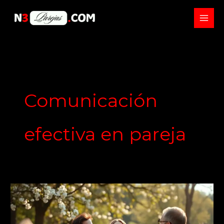
Skip
to
content
Comunicación
efectiva en pareja
Señales
de
que