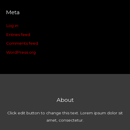
Meta
Log in
Entries feed
Comments feed
WordPress.org
About
Click edit button to change this text. Lorem ipsum dolor sit
amet, consectetur.