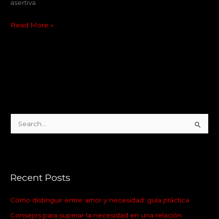
asertiva
Read More »
S
e
a
r
Recent Posts
c
h
Cómo distinguir entre amor y necesidad: guía práctica
f
Consejos para superar la necesidad en una relación
o