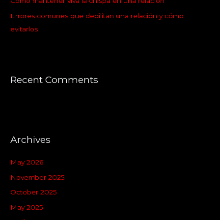
:
Cómo mantener viva la chispa en una relación
Errores comunes que debilitan una relación y cómo
evitarlos
Recent Comments
Archives
May 2026
November 2025
October 2025
May 2025