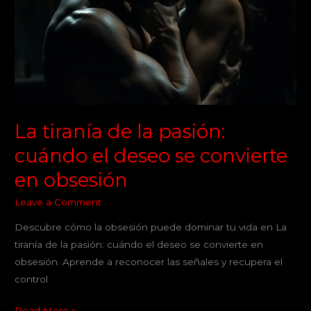
la
pasión:
cuándo
el
deseo
se
convierte
en
La tiranía de la pasión:
obsesión
cuándo el deseo se convierte
en obsesión
Leave a Comment
Descubre cómo la obsesión puede dominar tu vida en La
tiranía de la pasión: cuándo el deseo se convierte en
obsesión. Aprende a reconocer las señales y recupera el
control
Read More »