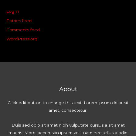
Log in
Entries feed
Comments feed
WordPress.org
About
Click edit button to change this text. Lorem ipsum dolor sit
amet, consectetur.
Duis sed odio sit amet nibh vulputate cursus a sit amet
mauris. Morbi accumsan ipsum velit nam nec tellus a odio