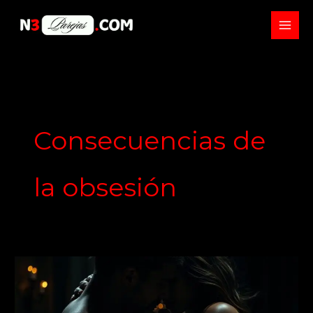
Skip
to
content
Consecuencias de
la obsesión
La
tiranía
de