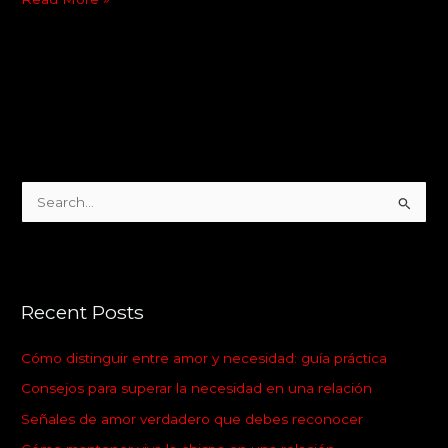
S
e
a
r
Recent Posts
c
h
Cómo distinguir entre amor y necesidad: guía práctica
f
Consejos para superar la necesidad en una relación
o
Señales de amor verdadero que debes reconocer
r