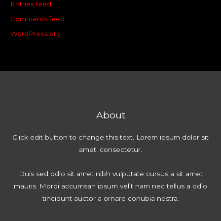
Entries feed
Comments feed
WordPress.org
About
Click edit button to change this text. Lorem ipsum dolor sit
amet, consectetur.
Duis sed odio sit amet nibh vulputate cursus a sit amet
mauris. Morbi accumsan ipsum velit nam nec tellus a odio
tincidunt auctor a ornare conubia nostra.