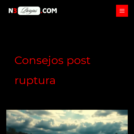
Skip
to
content
Consejos post
ruptura
¿Puedes
ser
amigo