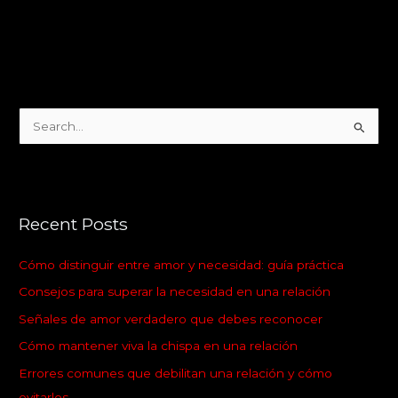
S
e
a
r
Recent Posts
c
h
Cómo distinguir entre amor y necesidad: guía práctica
f
Consejos para superar la necesidad en una relación
o
Señales de amor verdadero que debes reconocer
r
:
Cómo mantener viva la chispa en una relación
Errores comunes que debilitan una relación y cómo
evitarlos