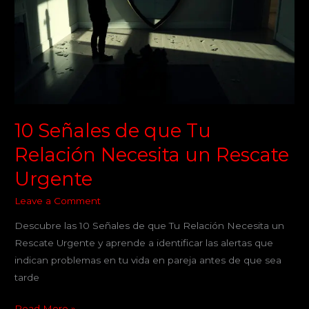
que
Tu
Relación
Necesita
un
Rescate
Urgente
10 Señales de que Tu
Relación Necesita un Rescate
Urgente
Leave a Comment
Descubre las 10 Señales de que Tu Relación Necesita un
Rescate Urgente y aprende a identificar las alertas que
indican problemas en tu vida en pareja antes de que sea
tarde
Read More »