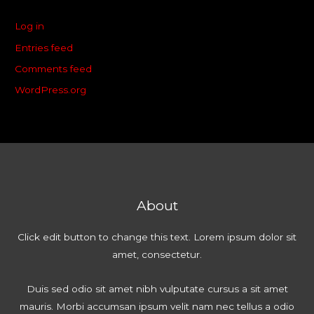
Log in
Entries feed
Comments feed
WordPress.org
About
Click edit button to change this text. Lorem ipsum dolor sit
amet, consectetur.
Duis sed odio sit amet nibh vulputate cursus a sit amet
mauris. Morbi accumsan ipsum velit nam nec tellus a odio