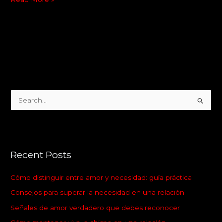
S
e
a
r
Recent Posts
c
h
Cómo distinguir entre amor y necesidad: guía práctica
f
Consejos para superar la necesidad en una relación
o
Señales de amor verdadero que debes reconocer
r