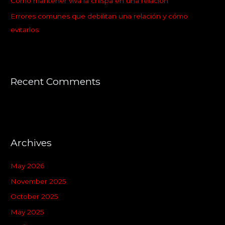
:
Cómo mantener viva la chispa en una relación
Errores comunes que debilitan una relación y cómo
evitarlos
Recent Comments
Archives
May 2026
November 2025
October 2025
May 2025