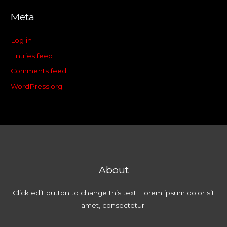
Meta
Log in
Entries feed
Comments feed
WordPress.org
About
Click edit button to change this text. Lorem ipsum dolor sit
amet, consectetur.