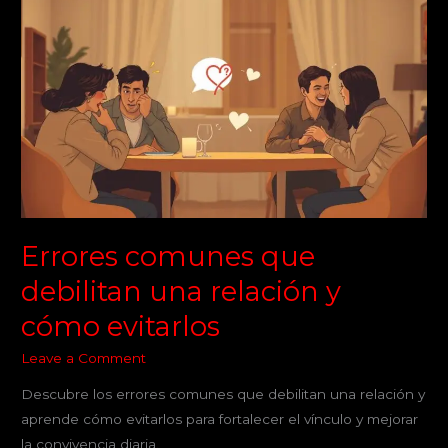
comunes
que
debilitan
una
relación
y
cómo
evitarlos
Errores comunes que
debilitan una relación y
cómo evitarlos
Leave a Comment
Descubre los errores comunes que debilitan una relación y
aprende cómo evitarlos para fortalecer el vínculo y mejorar
la convivencia diaria.