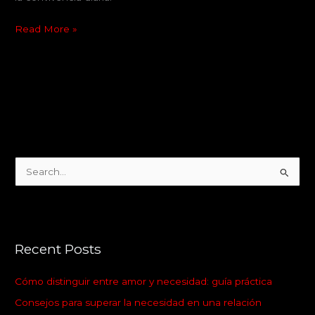
Read More »
S
e
a
r
Recent Posts
c
h
Cómo distinguir entre amor y necesidad: guía práctica
f
Consejos para superar la necesidad en una relación
o