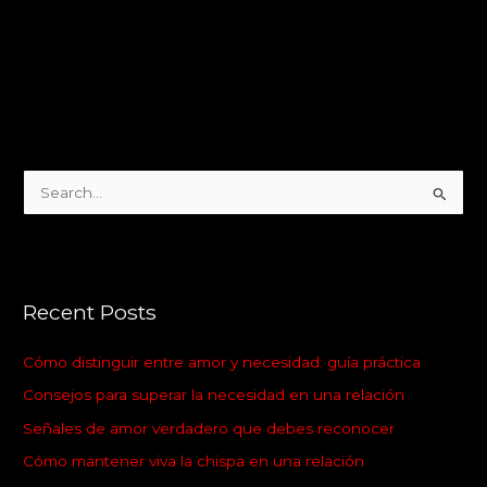
S
e
a
r
Recent Posts
c
h
Cómo distinguir entre amor y necesidad: guía práctica
f
Consejos para superar la necesidad en una relación
o
Señales de amor verdadero que debes reconocer
r
:
Cómo mantener viva la chispa en una relación