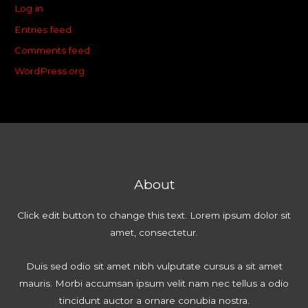
Log in
Entries feed
Comments feed
WordPress.org
About
Click edit button to change this text. Lorem ipsum dolor sit
amet, consectetur.
Duis sed odio sit amet nibh vulputate cursus a sit amet
mauris. Morbi accumsan ipsum velit nam nec tellus a odio
tincidunt auctor a ornare conubia nostra.