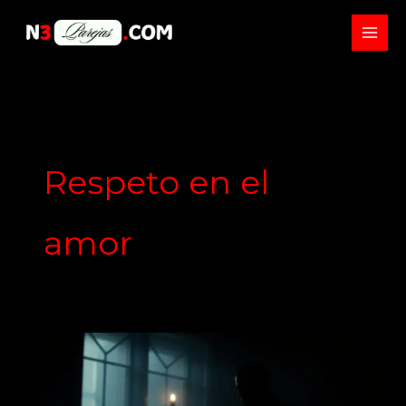
Skip
to
content
Respeto en el
amor
La
trampa
del