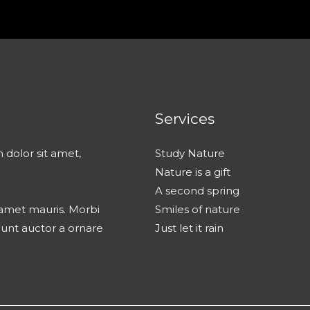
Services
 dolor sit amet,
Study Nature
Nature is a gift
A second spring
t amet mauris. Morbi
Smiles of nature
dunt auctor a ornare
Just let it rain