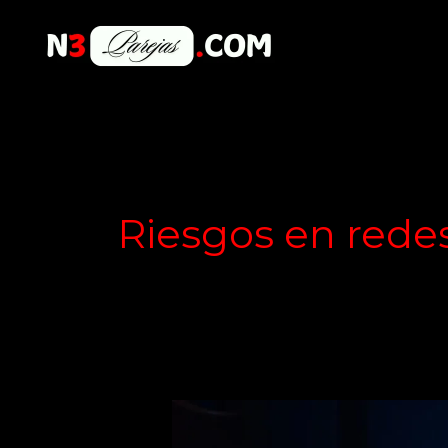
Skip
to
content
Riesgos en redes
Cómo
las