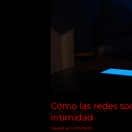
redes
sociales
están
matando
tu
intimidad
Cómo las redes so
intimidad
Leave a Comment