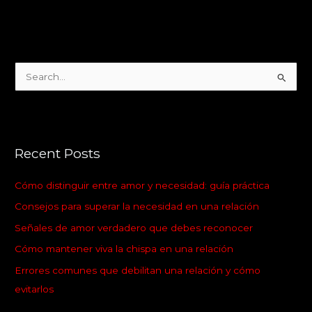
S
e
a
r
Recent Posts
c
h
Cómo distinguir entre amor y necesidad: guía práctica
f
Consejos para superar la necesidad en una relación
o
Señales de amor verdadero que debes reconocer
r
:
Cómo mantener viva la chispa en una relación
Errores comunes que debilitan una relación y cómo
evitarlos