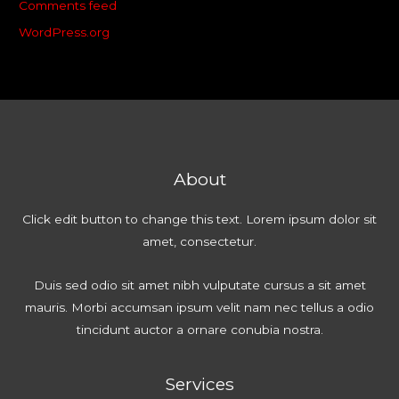
Comments feed
WordPress.org
About
Click edit button to change this text. Lorem ipsum dolor sit
amet, consectetur.
Duis sed odio sit amet nibh vulputate cursus a sit amet
mauris. Morbi accumsan ipsum velit nam nec tellus a odio
tincidunt auctor a ornare conubia nostra.
Services