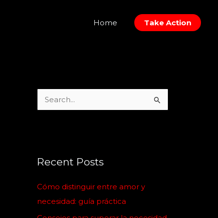
Home
Take Action
S
e
a
r
c
Recent Posts
h
Cómo distinguir entre amor y
f
necesidad: guía práctica
o
Consejos para superar la necesidad