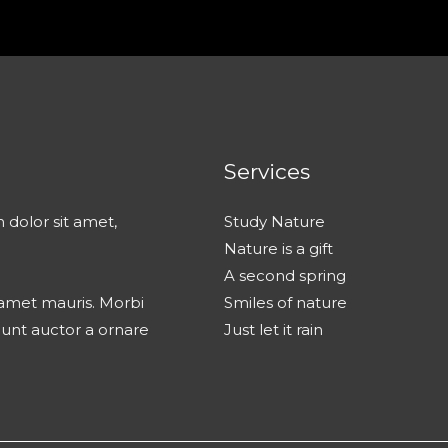
Services
 dolor sit amet,
Study Nature
Nature is a gift
A second spring
t amet mauris. Morbi
Smiles of nature
dunt auctor a ornare
Just let it rain