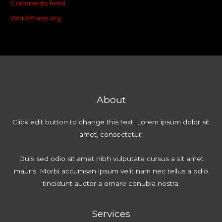
Comments feed
WordPress.org
About
Click edit button to change this text. Lorem ipsum dolor sit
amet, consectetur.
Duis sed odio sit amet nibh vulputate cursus a sit amet
mauris. Morbi accumsan ipsum velit nam nec tellus a odio
tincidunt auctor a ornare conubia nostra.
Services