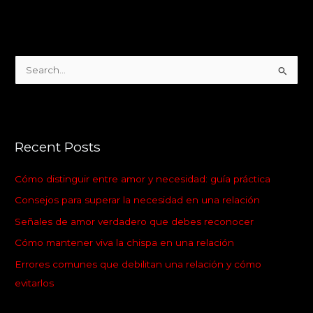
S
e
a
r
Recent Posts
c
h
Cómo distinguir entre amor y necesidad: guía práctica
f
Consejos para superar la necesidad en una relación
o
Señales de amor verdadero que debes reconocer
r
:
Cómo mantener viva la chispa en una relación
Errores comunes que debilitan una relación y cómo
evitarlos