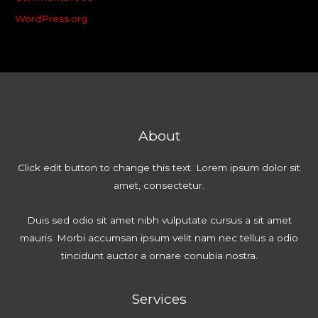
WordPress.org
About
Click edit button to change this text. Lorem ipsum dolor sit
amet, consectetur.
Duis sed odio sit amet nibh vulputate cursus a sit amet
mauris. Morbi accumsan ipsum velit nam nec tellus a odio
tincidunt auctor a ornare conubia nostra.
Services