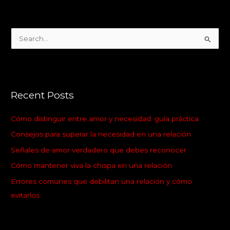
S
e
a
r
Recent Posts
c
h
Cómo distinguir entre amor y necesidad: guía práctica
f
Consejos para superar la necesidad en una relación
o
Señales de amor verdadero que debes reconocer
r
:
Cómo mantener viva la chispa en una relación
Errores comunes que debilitan una relación y cómo
evitarlos