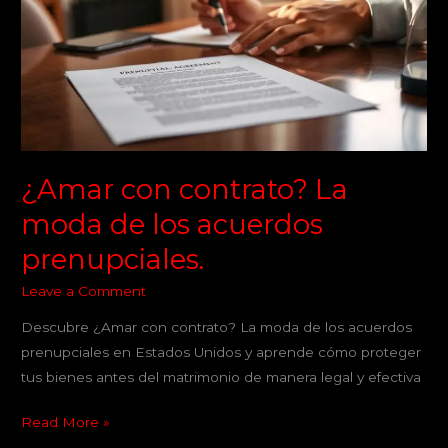
La
moda
de
los
acuerdos
prenupciales.
¿Amar con contrato? La
moda de los acuerdos
prenupciales.
Leave a Comment
Descubre ¿Amar con contrato? La moda de los acuerdos
prenupciales en Estados Unidos y aprende cómo proteger
tus bienes antes del matrimonio de manera legal y efectiva
Read More »