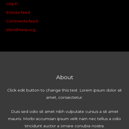
Log in
Entries feed
Comments feed
WordPress.org
About
Click edit button to change this text. Lorem ipsum dolor sit
amet, consectetur.
Duis sed odio sit amet nibh vulputate cursus a sit amet
mauris. Morbi accumsan ipsum velit nam nec tellus a odio
tincidunt auctor a ornare conubia nostra.