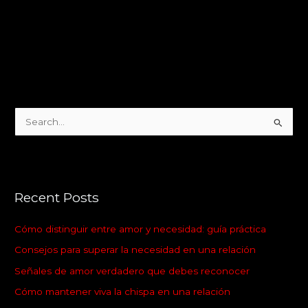
S
e
a
r
Recent Posts
c
h
Cómo distinguir entre amor y necesidad: guía práctica
f
Consejos para superar la necesidad en una relación
o
Señales de amor verdadero que debes reconocer
r
:
Cómo mantener viva la chispa en una relación