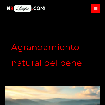
Skip
to
content
Agrandamiento
natural del pene
Métodos
y
Técnicas