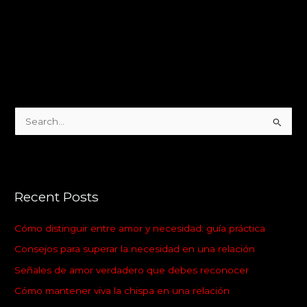
S
e
a
r
Recent Posts
c
h
Cómo distinguir entre amor y necesidad: guía práctica
f
Consejos para superar la necesidad en una relación
o
Señales de amor verdadero que debes reconocer
r
:
Cómo mantener viva la chispa en una relación