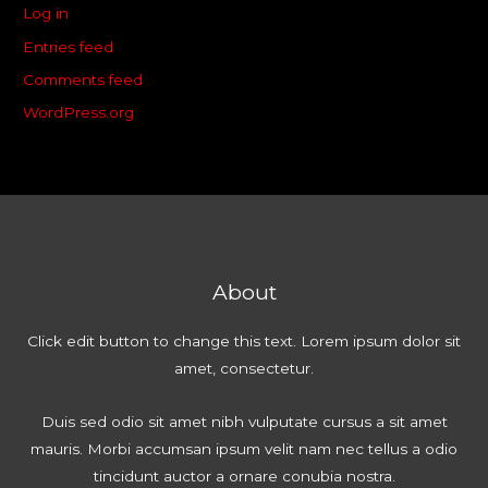
Log in
Entries feed
Comments feed
WordPress.org
About
Click edit button to change this text. Lorem ipsum dolor sit
amet, consectetur.
Duis sed odio sit amet nibh vulputate cursus a sit amet
mauris. Morbi accumsan ipsum velit nam nec tellus a odio
tincidunt auctor a ornare conubia nostra.